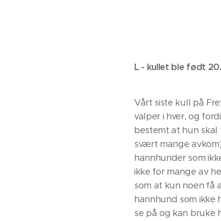
L - kullet ble født 2
Vårt siste kull på Fre
valper i hver, og for
bestemt at hun skal 
svært mange avkom), er
hannhunder som ikke b
ikke for mange av henn
som at kun noen få a
hannhund som ikke h
se på og kan bruke h