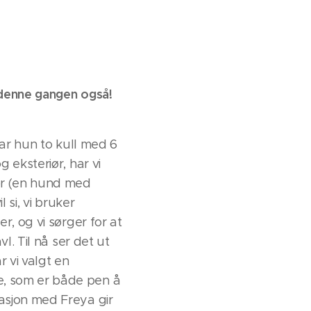
t denne gangen også!
 har hun to kull med 6
 eksteriør, har vi
dor (en hund med
 si, vi bruker
r, og vi sørger for at
l. Til nå ser det ut
 vi valgt en
e, som er både pen å
nasjon med Freya gir