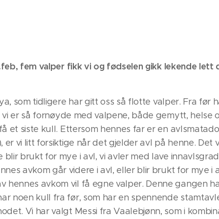
0.feb, fem valper fikk vi og fødselen gikk lekende let
ya, som tidligere har gitt oss så flotte valper. Fra før
di vi er så fornøyde med valpene, både gemytt, helse og
få et siste kull. Ettersom hennes far er en avlsmata
 vi litt forsiktige når det gjelder avl på henne. Det vil
lir brukt for mye i avl, vi avler med lave innavlsgrade
es avkom går videre i avl, eller blir brukt for mye i av
v hennes avkom vil få egne valper. Denne gangen har
ar noen kull fra før, som har en spennende stamtavl
odet. Vi har valgt Messi fra Vaalebjønn, som i kombi