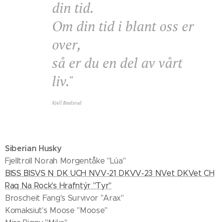
din tid.
Om din tid i blant oss er
over,
så er du en del av vårt
liv."
Kjell Baalsrud
Siberian Husky
Fjelltroll Norah Morgentåke "Lúa"
BISS BISVS N DK UCH NVV-21 DKVV-23 NVet DKVet CH
Raq Na Rock's Hrafntýr "Tyr"
Broscheit Fang's Survivor "Arax"
Komaksiut's Moose "Moose"