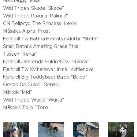
Miss Piggy "Mika"
Wild Tribe's Skade "Skade"
Wild Tribe's Pakuna "Pakuna"
CN Fjellpryd The Princess "Lexie"
Måsek's Alpha "Frost"
Fjelltroll Tw Haflina Hrafntyrsdottir "Stella"
Small Detail's Amazing Grace "Itka"
Tassen "Kenai"
Fjelltroll Jamrende Huldretuss "Huldra"
Fjelltroll Tw Kvitlenova Hrimà "Kvitlenova"
Fjelltroll Big Teddybear Baloo "Baloo"
Qenzo De Ciukci "Qenzo"
Mikitok "Miki"
Wild Tribe's Wunja "Wunja"
Måsek's Toro "Toro"