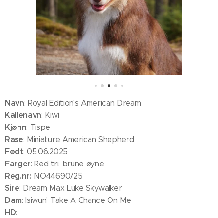
Navn
: Royal Edition's American Dream
Kallenavn
: Kiwi
Kjønn
: Tispe
Rase
: Miniature American Shepherd
Født
: 05.06.2025
Farger
: Red tri, brune øyne
Reg.nr:
NO44690/25
Sire
: Dream Max Luke Skywalker
Dam
: Isiwun' Take A Chance On Me
HD
: