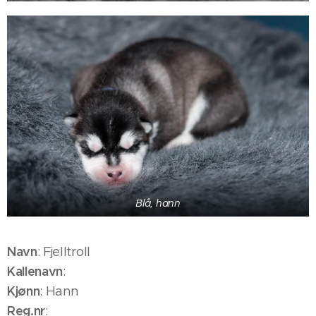
Blå, hann
Navn
: Fjelltroll
Kallenavn
:
Kjønn
: Hann
Reg.nr
: