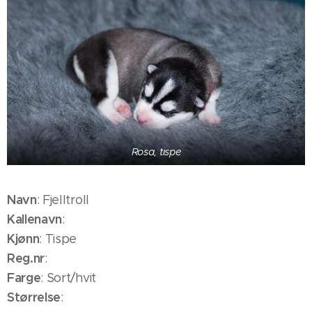
Rosa, tispe
Navn
: Fjelltroll
Kallenavn
:
Kjønn
: Tispe
Reg.nr
:
Farge
: Sort/hvit
Størrelse
: