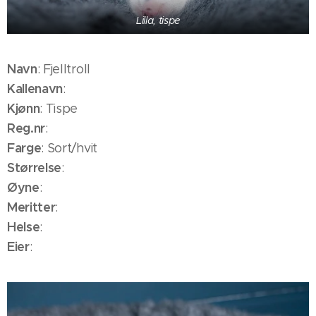
Lilla, tispe
Navn
: Fjelltroll
Kallenavn
:
Kjønn
: Tispe
Reg.nr
:
Farge
: Sort/hvit
Størrelse
:
Øyne
:
Meritter
:
Helse
:
Eier
: