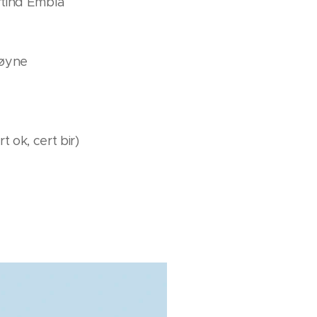
ertind Embla
t øyne
 ok, cert bir)