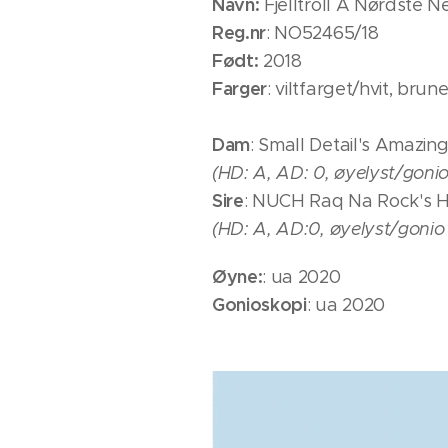
Navn:
Fjelltroll A Nørdste N
Reg.nr
: NO52465/18
Født:
2018
Farger
: viltfarget/hvit, bru
Dam
: Small Detail's Amazin
(HD: A, AD: 0, øyelyst/gonio 
Sire
: NUCH Raq Na Rock's H
(HD: A, AD:0, øyelyst/gonio
Øyne:
: ua 2020
Gonioskopi
: ua 2020