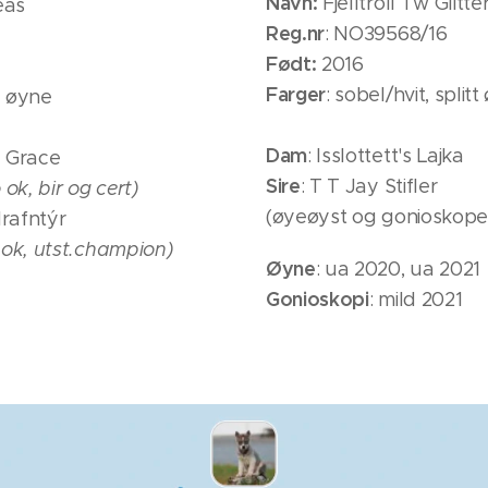
Navn:
Fjelltroll Tw Glitt
eas
Reg.nr
: NO39568/16
Født:
2016
Farger
: sobel/hvit, split
ne øyne
Dam
: Isslottett's Lajka
g Grace
Sire
: T T Jay Stifler
ok, bir og cert)
(øyeøyst og gonioskopert
rafntýr
 ok, utst.champion)
Øyne
: ua 2020, ua 2021
Gonioskopi
: mild 2021